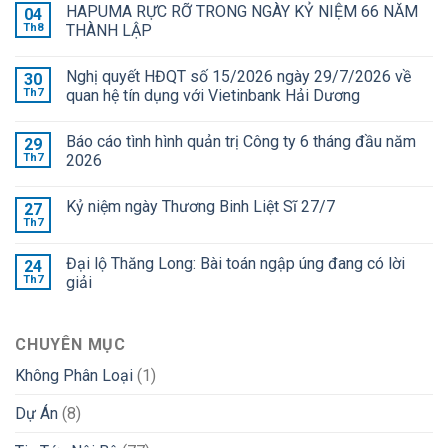
HAPUMA RỰC RỠ TRONG NGÀY KỶ NIỆM 66 NĂM
04
Th8
THÀNH LẬP
Nghị quyết HĐQT số 15/2026 ngày 29/7/2026 về
30
Th7
quan hệ tín dụng với Vietinbank Hải Dương
Báo cáo tình hình quản trị Công ty 6 tháng đầu năm
29
Th7
2026
Kỷ niệm ngày Thương Binh Liệt Sĩ 27/7
27
Th7
Đại lộ Thăng Long: Bài toán ngập úng đang có lời
24
Th7
giải
CHUYÊN MỤC
Không Phân Loại
(1)
Dự Án
(8)