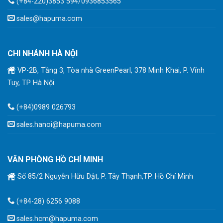
(+84-220)3853 594/0936853565
sales@hapuma.com
CHI NHÁNH HÀ NỘI
VP-2B, Tầng 3, Tòa nhà GreenPearl, 378 Minh Khai, P. Vĩnh
Tuy, TP Hà Nội
(+84)0989 026793
sales.hanoi@hapuma.com
VĂN PHÒNG HỒ CHÍ MINH
Số 85/2 Nguyễn Hữu Dật, P. Tây Thạnh,TP. Hồ Chí Minh
(+84-28) 6256 9088
sales.hcm@hapuma.com