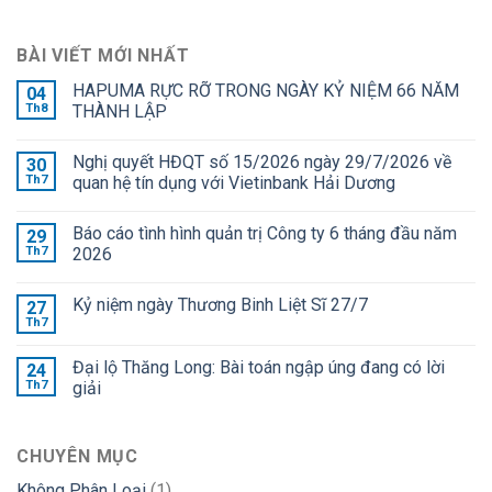
BÀI VIẾT MỚI NHẤT
HAPUMA RỰC RỠ TRONG NGÀY KỶ NIỆM 66 NĂM
04
Th8
THÀNH LẬP
Nghị quyết HĐQT số 15/2026 ngày 29/7/2026 về
30
Th7
quan hệ tín dụng với Vietinbank Hải Dương
Báo cáo tình hình quản trị Công ty 6 tháng đầu năm
29
Th7
2026
Kỷ niệm ngày Thương Binh Liệt Sĩ 27/7
27
Th7
Đại lộ Thăng Long: Bài toán ngập úng đang có lời
24
Th7
giải
CHUYÊN MỤC
Không Phân Loại
(1)