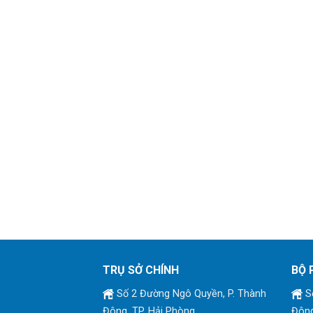
TRỤ SỞ CHÍNH
BỘ 
Số 2 Đường Ngô Quyền, P. Thành
Số
Đông, TP. Hải Phòng
Đông