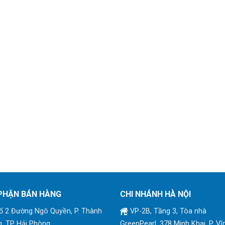
PHẬN BÁN HÀNG
CHI NHÁNH HÀ NỘI
 2 Đường Ngô Quyền, P. Thành
VP-2B, Tầng 3, Tòa nhà
, TP Hải Phòng
GreenPearl, 378 Minh Khai, P. Vĩ