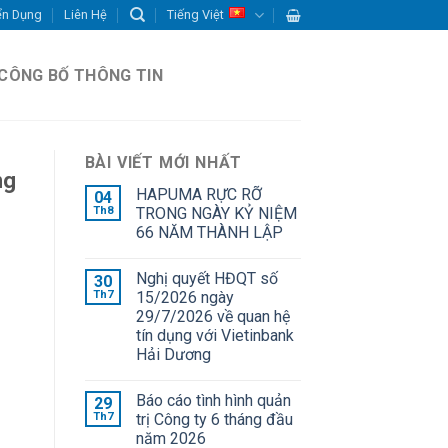
ển Dụng
Liên Hệ
Tiếng Việt
CÔNG BỐ THÔNG TIN
BÀI VIẾT MỚI NHẤT
ng
HAPUMA RỰC RỠ
04
Th8
TRONG NGÀY KỶ NIỆM
66 NĂM THÀNH LẬP
Nghị quyết HĐQT số
30
Th7
15/2026 ngày
29/7/2026 về quan hệ
tín dụng với Vietinbank
Hải Dương
Báo cáo tình hình quản
29
Th7
trị Công ty 6 tháng đầu
năm 2026