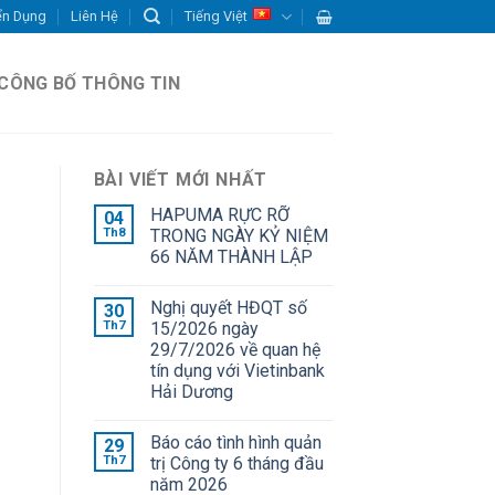
ển Dụng
Liên Hệ
Tiếng Việt
CÔNG BỐ THÔNG TIN
BÀI VIẾT MỚI NHẤT
HAPUMA RỰC RỠ
04
Th8
TRONG NGÀY KỶ NIỆM
66 NĂM THÀNH LẬP
Nghị quyết HĐQT số
30
Th7
15/2026 ngày
29/7/2026 về quan hệ
tín dụng với Vietinbank
Hải Dương
Báo cáo tình hình quản
29
Th7
trị Công ty 6 tháng đầu
năm 2026