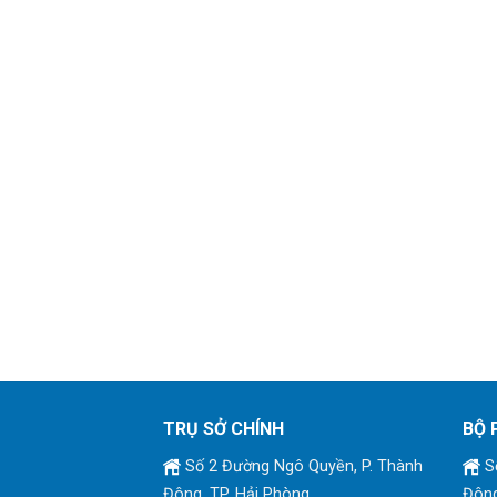
TRỤ SỞ CHÍNH
BỘ 
Số 2 Đường Ngô Quyền, P. Thành
Số
Đông, TP. Hải Phòng
Đông