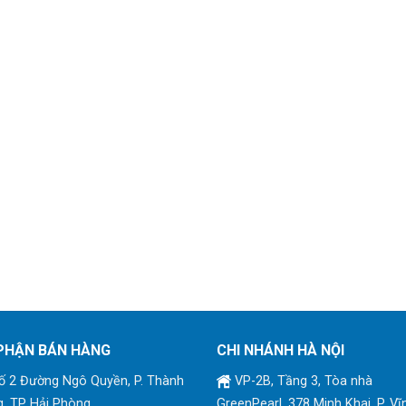
PHẬN BÁN HÀNG
CHI NHÁNH HÀ NỘI
 2 Đường Ngô Quyền, P. Thành
VP-2B, Tầng 3, Tòa nhà
, TP Hải Phòng
GreenPearl, 378 Minh Khai, P. Vĩ