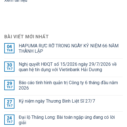
Xem tài liệu
BÀI VIẾT MỚI NHẤT
HAPUMA RỰC RỠ TRONG NGÀY KỶ NIỆM 66 NĂM
04
Th8
THÀNH LẬP
Nghị quyết HĐQT số 15/2026 ngày 29/7/2026 về
30
Th7
quan hệ tín dụng với Vietinbank Hải Dương
Báo cáo tình hình quản trị Công ty 6 tháng đầu năm
29
Th7
2026
Kỷ niệm ngày Thương Binh Liệt Sĩ 27/7
27
Th7
Đại lộ Thăng Long: Bài toán ngập úng đang có lời
24
Th7
giải