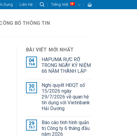
ển Dụng
Liên Hệ
Tiếng Việt
CÔNG BỐ THÔNG TIN
BÀI VIẾT MỚI NHẤT
HAPUMA RỰC RỠ
04
Th8
TRONG NGÀY KỶ NIỆM
66 NĂM THÀNH LẬP
Nghị quyết HĐQT số
30
Th7
15/2026 ngày
29/7/2026 về quan hệ
tín dụng với Vietinbank
Hải Dương
Báo cáo tình hình quản
29
Th7
trị Công ty 6 tháng đầu
năm 2026