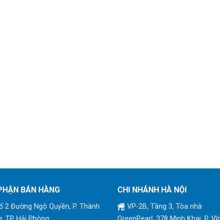
PHẬN BÁN HÀNG
CHI NHÁNH HÀ NỘI
 2 Đường Ngô Quyền, P. Thành
VP-2B, Tầng 3, Tòa nhà
, TP Hải Phòng
GreenPearl, 378 Minh Khai, P. Vĩ