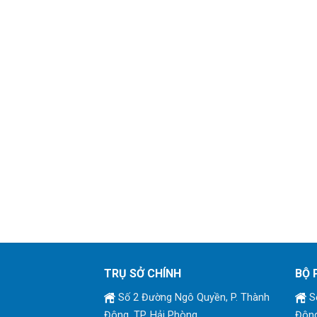
TRỤ SỞ CHÍNH
BỘ 
Số 2 Đường Ngô Quyền, P. Thành
Số
Đông, TP. Hải Phòng
Đông