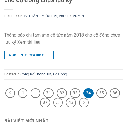
cho cổ đông chưa lưu ký
POSTED ON
27 THÁNG MƯỜI HAI, 2018
BY
ADMIN
Thông báo chi tạm ứng cổ tức năm 2018 cho cổ đông chưa
lưu ký Xem tài liệu
CONTINUE READING
→
Posted in
Công Bố Thông Tin
,
Cổ Đông
1
…
31
32
33
34
35
36
37
…
43
BÀI VIẾT MỚI NHẤT