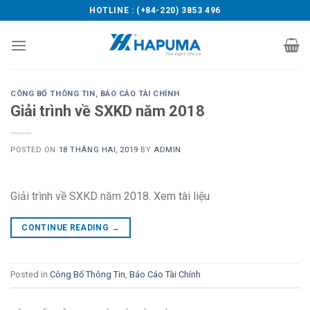
Skip
HOTLINE : (+84-220) 3853 496
to
content
CÔNG BỐ THÔNG TIN
,
BÁO CÁO TÀI CHÍNH
Giải trình về SXKD năm 2018
POSTED ON
18 THÁNG HAI, 2019
BY
ADMIN
Giải trình về SXKD năm 2018. Xem tài liệu
CONTINUE READING
→
Posted in
Công Bố Thông Tin
,
Báo Cáo Tài Chính