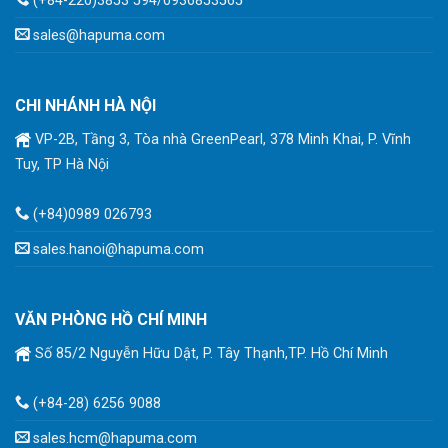
(+84-220)3853 594/0936853565
sales@hapuma.com
CHI NHÁNH HÀ NỘI
VP-2B, Tầng 3, Tòa nhà GreenPearl, 378 Minh Khai, P. Vĩnh
Tuy, TP Hà Nội
(+84)0989 026793
sales.hanoi@hapuma.com
VĂN PHÒNG HỒ CHÍ MINH
Số 85/2 Nguyễn Hữu Dật, P. Tây Thạnh,TP. Hồ Chí Minh
(+84-28) 6256 9088
sales.hcm@hapuma.com