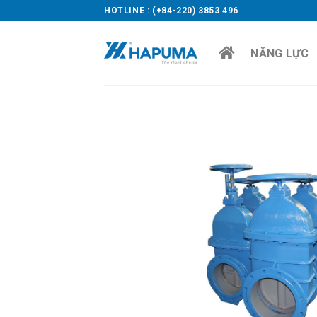
Skip
HOTLINE : (+84-220) 3853 496
to
content
NĂNG LỰC