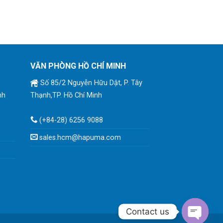
VĂN PHÒNG HỒ CHÍ MINH
Số 85/2 Nguyễn Hữu Dật, P. Tây
nh
Thạnh,TP. Hồ Chí Minh
(+84-28) 6256 9088
sales.hcm@hapuma.com
Contact us