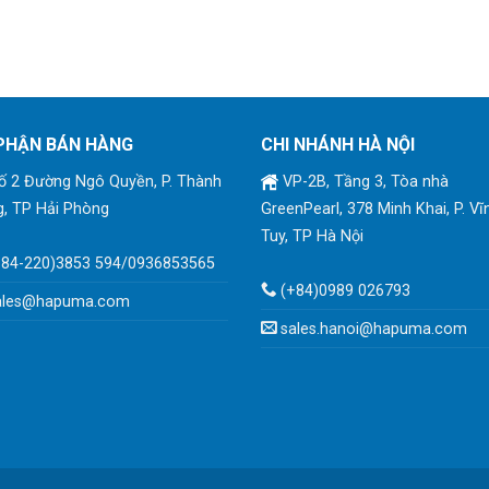
PHẬN BÁN HÀNG
CHI NHÁNH HÀ NỘI
 2 Đường Ngô Quyền, P. Thành
VP-2B, Tầng 3, Tòa nhà
, TP Hải Phòng
GreenPearl, 378 Minh Khai, P. Vĩ
Tuy, TP Hà Nội
+84-220)3853 594/0936853565
(+84)0989 026793
ales@hapuma.com
sales.hanoi@hapuma.com