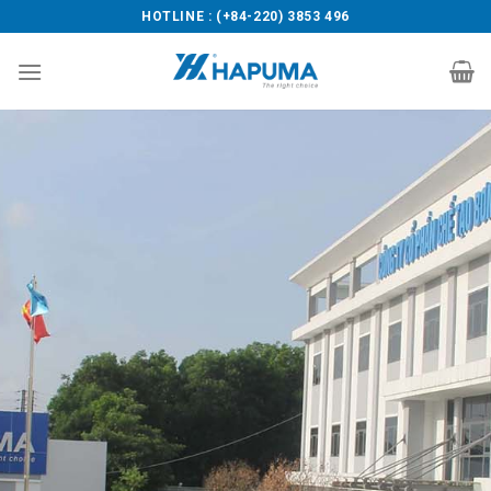
Skip
HOTLINE : (+84-220) 3853 496
to
content